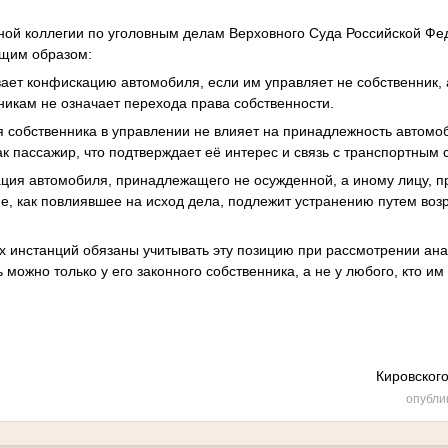
ной коллегии по уголовным делам Верховного Суда Российской Ф
щим образом:
вает конфискацию автомобиля, если им управляет не собственник, 
никам не означает перехода права собственности.
ия собственника в управлении не влияет на принадлежность автом
к пассажир, что подтверждает её интерес и связь с транспортным 
ция автомобиля, принадлежащего не осужденной, а иному лицу, 
е, как повлиявшее на исход дела, подлежит устранению путем во
х инстанций обязаны учитывать эту позицию при рассмотрении ан
можно только у его законного собственника, а не у любого, кто и
Кировского
опубли