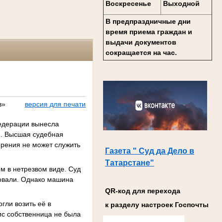
Воскресенье
Выходной
В предпраздничные дни
время приема граждан и
выдачи документов
сокращается на час.
в»
версия для печати
Федерации вынесла
й. Высшая судебная
ерения не может служить
Газета " Суд да Дело в
Татарстане"
ем в нетрезвом виде. Суд
ковали. Однако машина
QR-код для перехода
гли возить её в
к разделу настроек Госпочты
ис собственница не была