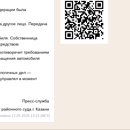
едерации была
а другое лицо. Передача
обиля. Собственница
средством.
противоречит требованиям
зращения автомобиля
алогичных дел —
м управлял в момент
Пресс-служба
 районного суда г. Казани
ковано 12.05.2026 13:23 (МСК)