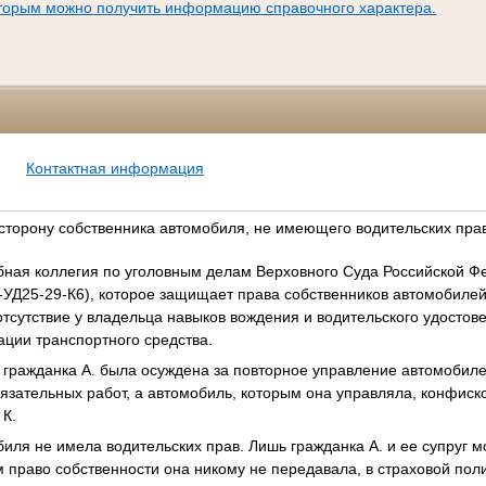
оторым можно получить информацию справочного характера.
Контактная информация
 сторону собственника автомобиля, не имеющего водительских пра
бная коллегия по уголовным делам Верховного Суда Российской 
-УД25-29-К6), которое защищает права собственников автомобиле
отсутствие у владельца навыков вождения и водительского удостов
ции транспортного средства.
то гражданка А. была осуждена за повторное управление автомобил
бязательных работ, а автомобиль, которым она управляла, конфис
 К.
иля не имела водительских прав. Лишь гражданка А. и ее супруг мо
 право собственности она никому не передавала, в страховой пол