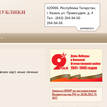
420066, Республика Татарстан,
ПУБЛИКИ
г. Казань ул. Правосудия, д. 4
Тел.: (843) 264-94-50
264-94-56
kirovsky.tat@sudrf.ru
развернуть
вских карт, иные личные
Запросы ОПФР по постановлению
Правительства РФ от 28.06.2021 №
1037