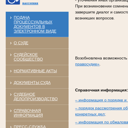
- уточнения иных организа
населения
При возникновении сомнени
завершите диалог и самост
ПОДАЧА
возникших вопросов.
ПРОЦЕССУАЛЬНЫХ
ДОКУМЕНТОВ В
ЭЛЕКТРОННОМ ВИДЕ
О СУДЕ
СУДЕЙСКОЕ
Возобновлена возможность
СООБЩЕСТВО
правосудие»
.
НОРМАТИВНЫЕ АКТЫ
ДОКУМЕНТЫ СУДА
Справочная информация
СУДЕБНОЕ
ДЕЛОПРОИЗВОДСТВО
– информация о порядке и 
– порядок рассмотрения об
СПРАВОЧНАЯ
конкретных дел;
ИНФОРМАЦИЯ
– информация по обжалова
ПРЕСС-СЛУЖБА