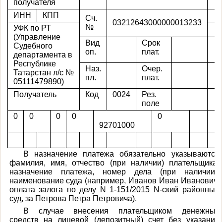
получателя
ИНН
КПП
Сч.
03212643000000013233
№
УФК по РТ
(Управление
Вид
Срок
Судебного
оп.
плат.
департамента в
Республике
Наз.
Очер.
Татарстан л/с №
пл.
плат.
05111479890)
Получатель
Код
0024
Рез.
поле
0
0
0
0
0
92701000
В назначение платежа обязательно указываются
фамилия, имя, отчество (при наличии) плательщика,
назначение платежа, номер дела (при наличии),
наименование суда (например, Иванов Иван Иванович,
оплата залога по делу N 1-151/2015 N-ский районный
суд, за Петрова Петра Петровича).
В случае внесения плательщиком денежных
средств на лицевой (депозитный) счет без указания