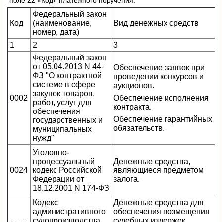
поле 22 «Код» платежного поручения.
Федеральный закон
Код
(наименование,
Вид денежных средств
номер, дата)
1
2
3
Федеральный закон
от 05.04.2013 N 44-
Обеспечение заявок при
ФЗ "О контрактной
проведении конкурсов и
системе в сфере
аукционов.
закупок товаров,
0002
Обеспечение исполнения
работ, услуг для
контракта.
обеспечения
Обеспечение гарантийных
государственных и
обязательств.
муниципальных
нужд"
Уголовно-
процессуальный
Денежные средства,
0024
кодекс Российской
являющиеся предметом
Федерации от
залога.
18.12.2001 N 174-ФЗ
Кодекс
Денежные средства для
административного
обеспечения возмещения
судопроизводства
судебных издержек,