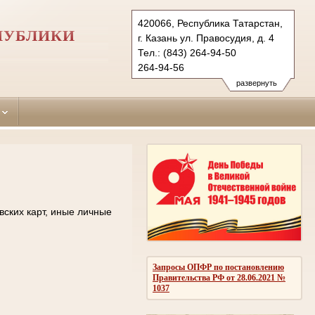
420066, Республика Татарстан,
ПУБЛИКИ
г. Казань ул. Правосудия, д. 4
Тел.: (843) 264-94-50
264-94-56
kirovsky.tat@sudrf.ru
развернуть
вских карт, иные личные
Запросы ОПФР по постановлению
Правительства РФ от 28.06.2021 №
1037