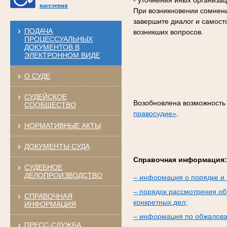
- уточнения иных организа
населения
При возникновении сомнени
завершите диалог и самост
ПОДАЧА
возникших вопросов.
ПРОЦЕССУАЛЬНЫХ
ДОКУМЕНТОВ В
ЭЛЕКТРОННОМ ВИДЕ
О СУДЕ
СУДЕЙСКОЕ
Возобновлена возможность
СООБЩЕСТВО
правосудие»
.
НОРМАТИВНЫЕ АКТЫ
ДОКУМЕНТЫ СУДА
Справочная информация
СУДЕБНОЕ
ДЕЛОПРОИЗВОДСТВО
– информация о порядке и 
– порядок рассмотрения об
СПРАВОЧНАЯ
конкретных дел;
ИНФОРМАЦИЯ
– информация по обжалова
ПРЕСС-СЛУЖБА