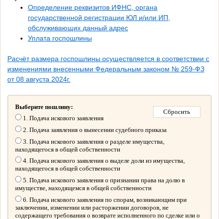
Определение реквизитов ИФНС, органа
государственной регистрации ЮЛ и/или ИП,
обслуживающих данный адрес
Уплата госпошлины
Расчёт размера госпошлины осуществляется в соответствии с
изменениями внесенными Федеральным законом № 259-ФЗ
от 08 августа 2024г.
Выберите пошлину:
1. Подача искового заявления
2. Подача заявления о вынесении судебного приказа
3. Подача искового заявления о разделе имущества,
находящегося в общей собственности
4. Подача искового заявления о выделе доли из имущества,
находящегося в общей собственности
5. Подача искового заявления о признании права на долю в
имуществе, находящемся в общей собственности
6. Подача искового заявления по спорам, возникающим при
заключении, изменении или расторжении договоров, не
содержащего требования о возврате исполненного по сделке или о