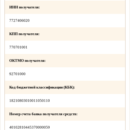
ИНН получателя:
7727406020
КПП получателя:
770701001
ОКТМО получателя:
92701000
Код бюджетной классификации (КБК):
18210803010011050110
Номер счета банка получателя средств:
40102810445370000059