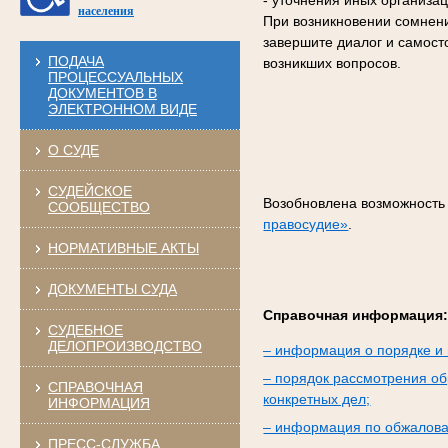
- уточнения иных организа
населения
При возникновении сомнени
завершите диалог и самост
ПОДАЧА
возникших вопросов.
ПРОЦЕССУАЛЬНЫХ
ДОКУМЕНТОВ В
ЭЛЕКТРОННОМ ВИДЕ
О СУДЕ
СУДЕЙСКОЕ
Возобновлена возможность
СООБЩЕСТВО
правосудие»
.
НОРМАТИВНЫЕ АКТЫ
ДОКУМЕНТЫ СУДА
Справочная информация
СУДЕБНОЕ
ДЕЛОПРОИЗВОДСТВО
– информация о порядке и 
– порядок рассмотрения об
СПРАВОЧНАЯ
конкретных дел;
ИНФОРМАЦИЯ
– информация по обжалова
ПРЕСС-СЛУЖБА