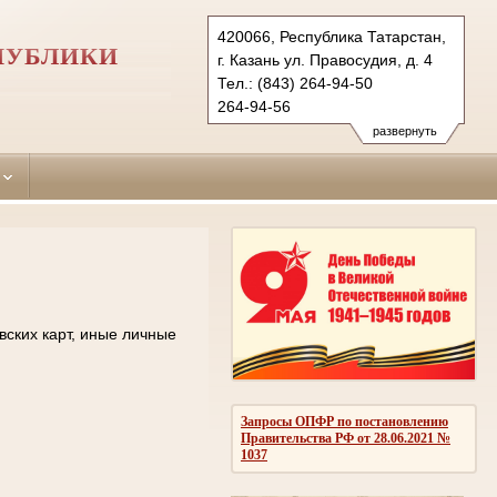
420066, Республика Татарстан,
ПУБЛИКИ
г. Казань ул. Правосудия, д. 4
Тел.: (843) 264-94-50
264-94-56
kirovsky.tat@sudrf.ru
развернуть
вских карт, иные личные
Запросы ОПФР по постановлению
Правительства РФ от 28.06.2021 №
1037